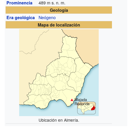
489
m s. n. m.
Prominencia
Geología
Neógeno
Era geológica
Mapa de localización
Majada
Redonda
Ubicación en Almería.