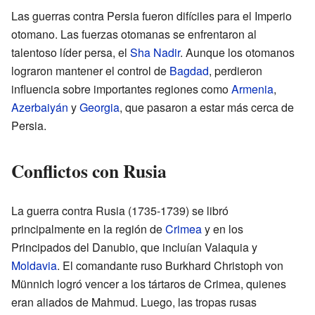
Las guerras contra Persia fueron difíciles para el Imperio
otomano. Las fuerzas otomanas se enfrentaron al
talentoso líder persa, el
Sha Nadir
. Aunque los otomanos
lograron mantener el control de
Bagdad
, perdieron
influencia sobre importantes regiones como
Armenia
,
Azerbaiyán
y
Georgia
, que pasaron a estar más cerca de
Persia.
Conflictos con Rusia
La guerra contra Rusia (1735-1739) se libró
principalmente en la región de
Crimea
y en los
Principados del Danubio, que incluían Valaquia y
Moldavia
. El comandante ruso Burkhard Christoph von
Münnich logró vencer a los tártaros de Crimea, quienes
eran aliados de Mahmud. Luego, las tropas rusas