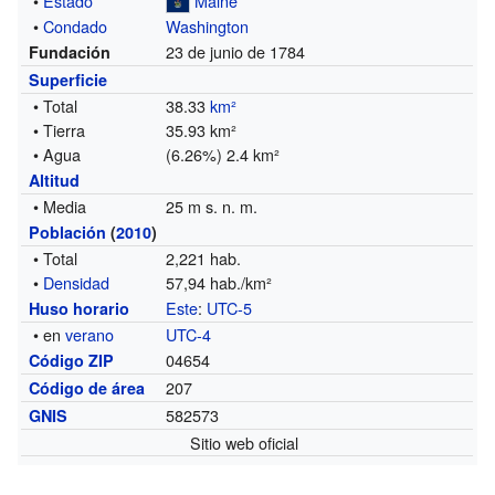
•
Estado
Maine
•
Condado
Washington
23 de junio de 1784
Fundación
Superficie
• Total
38.33
km²
• Tierra
35.93 km²
• Agua
(6.26%) 2.4 km²
Altitud
• Media
25 m s. n. m.
Población
(
2010
)
• Total
2,221 hab.
•
Densidad
57,94 hab./km²
Este
:
UTC-5
Huso horario
• en
verano
UTC-4
04654
Código ZIP
207
Código de área
582573
GNIS
Sitio web oficial