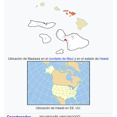
Ubicación de Maalaea en el
condado de Maui
y en el estado de
Hawái
Ubicación de Hawái en EE. UU.
20°48′34″N
156°29′27″O
Coordenadas