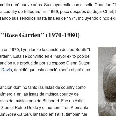
onio duró nueve años. Su mayor éxito con el sello Chart fue "Th
ca country de Billboard. En 1969, poco después de dejar Chart
ando sus sencillos hasta finales de 1971, incluyendo cinco éxit
e "Rose Garden" (1970-1980)
 en 1970, Lynn lanzó la canción de Joe South "I
en". Esta se convirtió en el mayor éxito pop de
canción fue producida por su esposo Glenn Sutton.
e Davis
, decidió que esta canción sería el próximo
canción dominó tanto las listas de country como
 número 1 en las listas de música country de
listas de música pop de Billboard. Fue un éxito
 3 en el Reino Unido y el número 1 en Alemania
lbum
Rose Garden
, lanzado en 1971, también fue