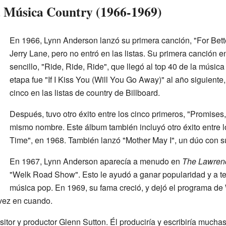
la Música Country (1966-1969)
En 1966, Lynn Anderson lanzó su primera canción, "For Bette
Jerry Lane, pero no entró en las listas. Su primera canción en 
sencillo, "Ride, Ride, Ride", que llegó al top 40 de la músic
etapa fue "If I Kiss You (Will You Go Away)" al año siguient
cinco en las listas de country de Billboard.
Después, tuvo otro éxito entre los cinco primeros, "Promises
mismo nombre. Este álbum también incluyó otro éxito entre l
Time", en 1968. También lanzó "Mother May I", un dúo con su
En 1967, Lynn Anderson aparecía a menudo en
The Lawren
"Welk Road Show". Esto le ayudó a ganar popularidad y a ten
música pop. En 1969, su fama creció, y dejó el programa de
vez en cuando.
itor y productor Glenn Sutton. Él produciría y escribiría mucha