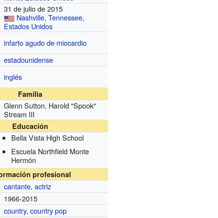
31 de julio de 2015
Nashville
,
Tennessee
,
Estados Unidos
infarto agudo de miocardio
estadounidense
inglés
Familia
Glenn Sutton, Harold "Spook"
Stream III
Educación
Bella Vista High School
Escuela Northfield Monte
Hermón
formación profesional
cantante
,
actriz
1966-2015
country
,
country pop