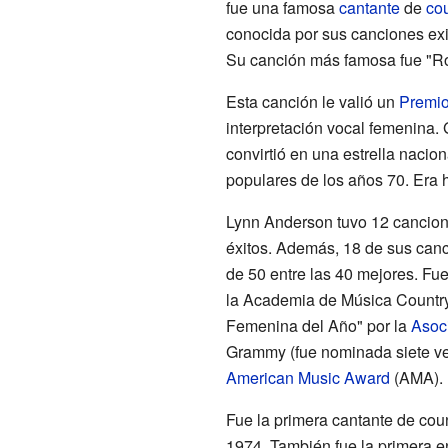
fue una famosa
cantante
de
cou
conocida por sus canciones ex
Su canción más famosa fue "R
Esta canción le valió un
Premi
interpretación vocal femenina. 
convirtió en una estrella nacio
populares de los años 70. Era h
Lynn Anderson tuvo 12 cancione
éxitos. Además, 18 de sus canc
de 50 entre las 40 mejores. F
la Academia de Música Country
Femenina del Año" por la
Asoc
Grammy (fue nominada siete v
American Music Award
(AMA).
Fue la primera cantante de cou
1974. También fue la primera en