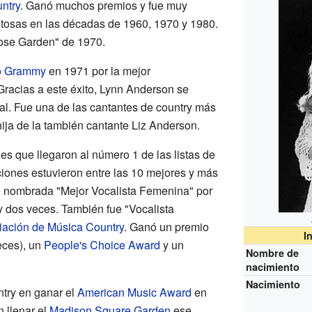
ntry
. Ganó muchos premios y fue muy
itosas en las décadas de 1960, 1970 y 1980.
ose Garden" de 1970.
o Grammy
en 1971 por la mejor
Gracias a este éxito, Lynn Anderson se
nal. Fue una de las cantantes de country más
ija de la también cantante Liz Anderson.
s que llegaron al número 1 de las listas de
iones estuvieron entre las 10 mejores y más
ue nombrada "Mejor Vocalista Femenina" por
 dos veces. También fue "Vocalista
iación de Música Country
. Ganó un premio
I
eces), un
People's Choice Award
y un
Nombre de
nacimiento
Nacimiento
ntry en ganar el
American Music Award
en
 llenar el
Madison Square Garden
ese