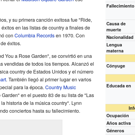
Fallecimiento
os, y su primera canción exitosa fue "Ride,
Causa de
xitos en las listas de country a finales de
muerte
rmó con
Columbia Records
en 1970. Con
Nacionalidad
de éxitos.
Lengua
materna
d You a Rose Garden", se convirtió en una
s vendidas de todos los tiempos. Alcanzó el
Cónyuge
sica country de Estados Unidos y el número
art
. También llegó al primer lugar en varios
Educada en
pecial para la época.
Country Music
Garden" en el puesto 83 de su lista de "Las
a historia de la música country". Lynn
In
do conciertos hasta su fallecimiento.
Ocupación
Años activa
Géneros