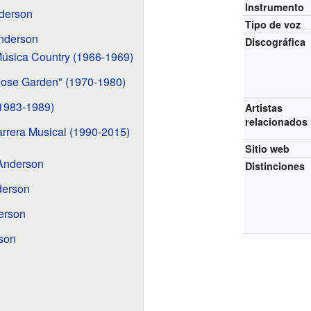
Instrumento
derson
Tipo de voz
Anderson
Discográfica
 Música Country (1966-1969)
Rose Garden" (1970-1980)
(1983-1989)
Artistas
relacionados
rrera Musical (1990-2015)
Sitio web
 Anderson
Distinciones
derson
erson
son