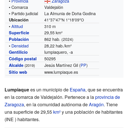
•
Provincia
Zaragoza
• Comarca
Valdejalón
• Partido judicial
La Almunia de Doña Godina
Ubicación
41°37′47″N
1°18′09″O
•
Altitud
310 m
29,55 km²
Superficie
862 hab.
Población
(2024)
•
Densidad
28,22 hab./km²
lumpiaquero, -a
Gentilicio
50295
Código postal
Jesús Martínez Gil (
PP
)
Alcalde
(2019)
www.lumpiaque.es
Sitio web
Lumpiaque
es un municipio de
España
, que se encuentra
en la comarca de Valdejalón. Pertenece a la
provincia de
Zaragoza
, en la comunidad autónoma de
Aragón
. Tiene
una superficie de 29,55
km²
y una población de
habitantes
(INE ) habitantes.