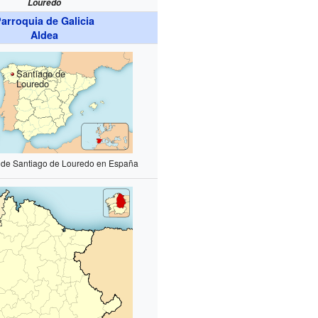
Louredo
arroquia de Galicia
Aldea
Santiago de
Louredo
n de Santiago de Louredo en España