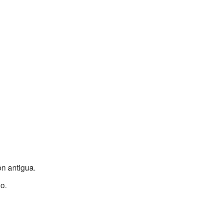
ón antigua.
o.