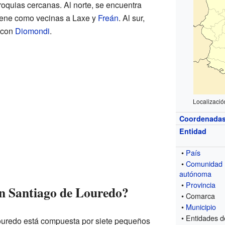
rroquias cercanas. Al norte, se encuentra
tiene como vecinas a Laxe y
Freán
. Al sur,
, con
Diomondi
.
Localizaci
Coordenada
Entidad
•
País
•
Comunidad
autónoma
•
Provincia
n Santiago de Louredo?
• Comarca
•
Municipio
• Entidades d
ouredo está compuesta por siete pequeños