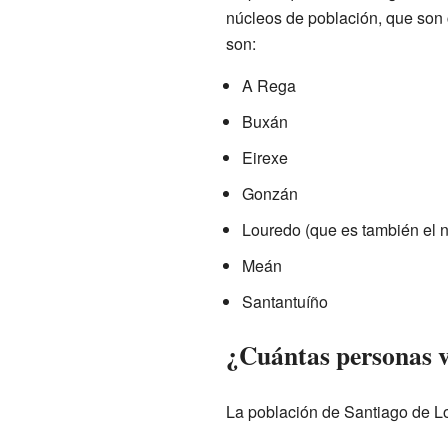
núcleos de población, que son 
son:
A Rega
Buxán
Eirexe
Gonzán
Louredo (que es también el n
Meán
Santantuíño
¿Cuántas personas v
La población de Santiago de Lo