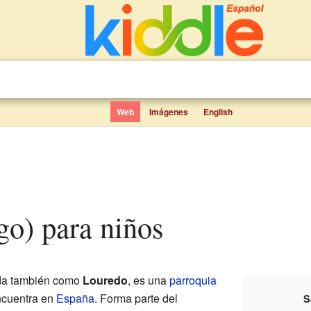
Web
Imágenes
English
go) para niños
ida también como
Louredo
, es una
parroquia
ncuentra en
España
. Forma parte del
S