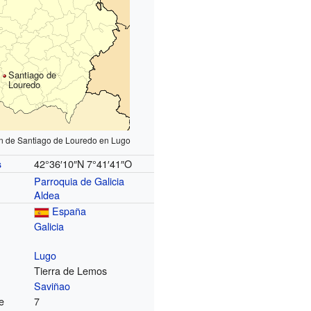
Santiago de
Louredo
ón de Santiago de Louredo en Lugo
42°36′10″N
7°41′41″O
s
Parroquia de Galicia
Aldea
España
Galicia
Lugo
Tierra de Lemos
Saviñao
e
7