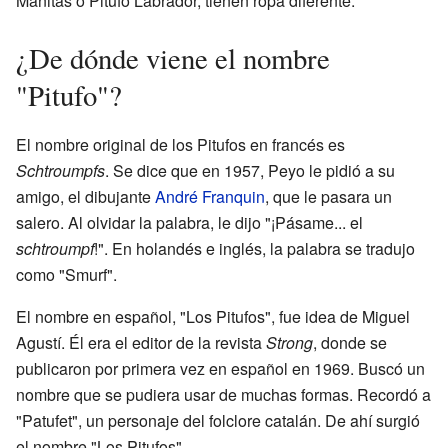
Manitas o Pitufo Labrador, tienen ropa diferente.
¿De dónde viene el nombre
"Pitufo"?
El nombre original de los Pitufos en francés es
Schtroumpfs
. Se dice que en 1957, Peyo le pidió a su
amigo, el dibujante
André Franquin
, que le pasara un
salero. Al olvidar la palabra, le dijo "¡Pásame... el
schtroumpf
!". En holandés e inglés, la palabra se tradujo
como "Smurf".
El nombre en español, "Los Pitufos", fue idea de Miguel
Agustí. Él era el editor de la revista
Strong
, donde se
publicaron por primera vez en español en 1969. Buscó un
nombre que se pudiera usar de muchas formas. Recordó a
"Patufet", un personaje del folclore catalán. De ahí surgió
el nombre "Los Pitufos".