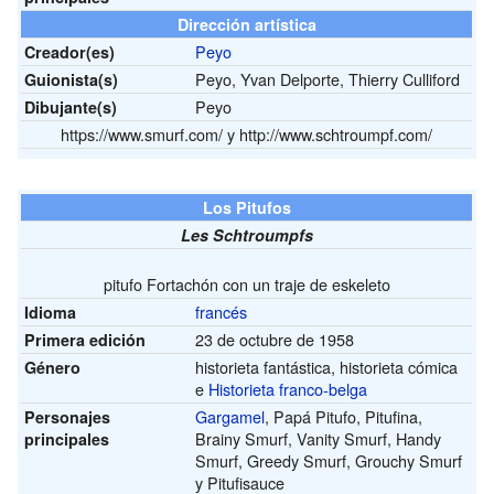
Dirección artística
Peyo
Creador(es)
Peyo, Yvan Delporte, Thierry Culliford
Guionista(s)
Peyo
Dibujante(s)
https://www.smurf.com/
y
http://www.schtroumpf.com/
Los Pitufos
Les Schtroumpfs
pitufo Fortachón con un traje de eskeleto
francés
Idioma
23 de octubre de 1958
Primera edición
historieta fantástica, historieta cómica
Género
e
Historieta franco-belga
Gargamel
, Papá Pitufo, Pitufina,
Personajes
Brainy Smurf, Vanity Smurf, Handy
principales
Smurf, Greedy Smurf, Grouchy Smurf
y Pitufisauce