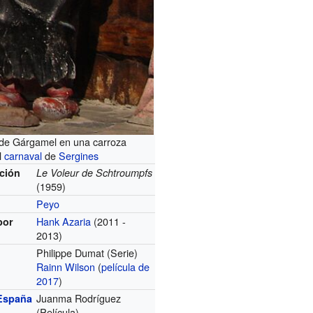
de Gárgamel en una carroza
l
carnaval
de
Sergines
ición
Le Voleur de Schtroumpfs
(1959)
Peyo
Hank Azaria
(2011 -
por
2013)
Philippe Dumat (Serie)
Rainn Wilson
(
película de
2017
)
Juanma Rodríguez
España
(Película)