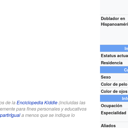
Doblador en
Hispanoamér
I
Estatus actua
Residencia
Ca
Sexo
Color de pelo
Color de ojos
In
los de la
Enciclopedia Kiddle
(incluidas las
Ocupación
bremente para fines personales y educativos
Especialidad
artirIgual
a menos que se indique lo
Aliados