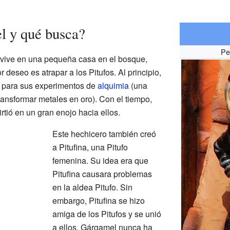
l y qué busca?
Pe
vive en una pequeña casa en el bosque,
 deseo es atrapar a los Pitufos. Al principio,
o para sus experimentos de
alquimia
(una
ransformar metales en oro). Con el tiempo,
rtió en un gran enojo hacia ellos.
Este hechicero también creó
a Pitufina, una Pitufo
femenina. Su idea era que
Pitufina causara problemas
en la aldea Pitufo. Sin
embargo, Pitufina se hizo
amiga de los Pitufos y se unió
a ellos. Gárgamel nunca ha