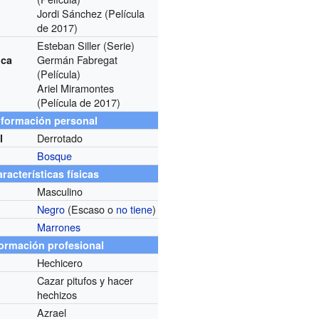
Jordi Sánchez (Película
de 2017)
Esteban Siller (Serie)
Germán Fabregat
ica
(Película)
Ariel Miramontes
(Película de 2017)
nformación personal
Derrotado
l
Bosque
racterísticas físicas
Masculino
Negro
(Escaso o
no tiene
)
Marrones
formación profesional
Hechicero
Cazar pitufos y hacer
hechizos
Azrael