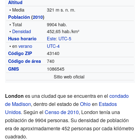
Altitud
• Media
321 m s. n. m.
Población
(
2010
)
• Total
9904 hab.
•
Densidad
452,65 hab./km²
Este
:
UTC-5
Huso horario
• en
verano
UTC-4
43140
Código ZIP
740
Código de área
1086545
GNIS
Sitio web oficial
London
es una ciudad que se encuentra en el
condado
de Madison
, dentro del estado de
Ohio
en
Estados
Unidos
. Según el
Censo de 2010
, London tenía una
población de 9904 personas. Su densidad de población
era de aproximadamente 452 personas por cada kilómetro
cuadrado.