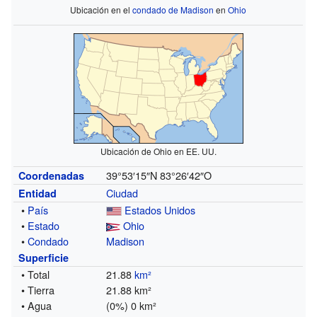
Ubicación en el
condado de Madison
en
Ohio
Ubicación de Ohio en EE. UU.
39°53′15″N
83°26′42″O
Coordenadas
Ciudad
Entidad
•
País
Estados Unidos
•
Estado
Ohio
•
Condado
Madison
Superficie
• Total
21.88
km²
• Tierra
21.88 km²
• Agua
(0%) 0 km²