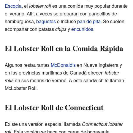
Escocia
, el
lobster roll
es una comida muy popular durante
el verano. Allí, a veces se preparan con panecillos de
hamburguesa,
baguetes
o incluso
pan de pita
. Se suelen
acompañar con patatas
chips
y
encurtidos
.
El Lobster Roll en la Comida Rápida
Algunos restaurantes
McDonald's
en Nueva Inglaterra y
en las provincias marítimas de Canadá ofrecen
lobster
rolls
en sus menús de verano. A este sándwich lo llaman
McLobster Roll.
El Lobster Roll de Connecticut
Existe una versión especial llamada
Connecticut lobster
roll
. Esta versión se hace con carne de bogavante