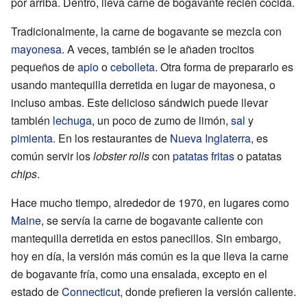
por arriba. Dentro, lleva carne de bogavante recién cocida.
Tradicionalmente, la carne de bogavante se mezcla con
mayonesa
. A veces, también se le añaden trocitos
pequeños de
apio
o
cebolleta
. Otra forma de prepararlo es
usando mantequilla derretida en lugar de mayonesa, o
incluso ambas. Este delicioso sándwich puede llevar
también
lechuga
, un poco de zumo de limón,
sal
y
pimienta
. En los restaurantes de
Nueva Inglaterra
, es
común servir los
lobster rolls
con
patatas fritas
o patatas
chips
.
Hace mucho tiempo, alrededor de 1970, en lugares como
Maine
, se servía la carne de bogavante caliente con
mantequilla derretida en estos panecillos. Sin embargo,
hoy en día, la versión más común es la que lleva la carne
de bogavante fría, como una ensalada, excepto en el
estado de
Connecticut
, donde prefieren la versión caliente.