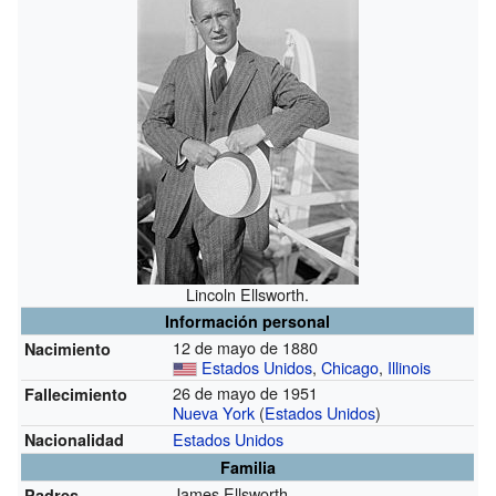
Lincoln Ellsworth.
Información personal
12 de mayo de 1880
Nacimiento
Estados Unidos
,
Chicago
,
Illinois
26 de mayo de 1951
Fallecimiento
Nueva York
(
Estados Unidos
)
Estados Unidos
Nacionalidad
Familia
James Ellsworth
Padres