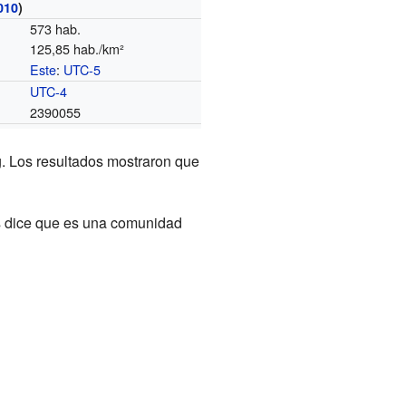
010
)
573 hab.
125,85 hab./km²
Este
:
UTC-5
o
UTC-4
2390055
g. Los resultados mostraron que
s dice que es una comunidad