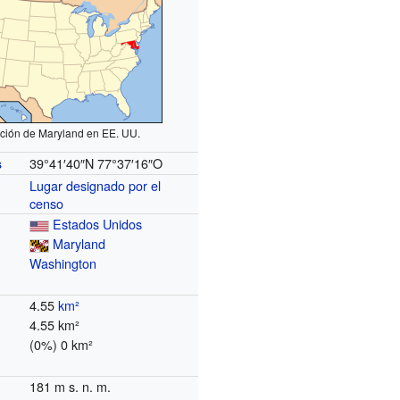
ción de Maryland en EE. UU.
39°41′40″N
77°37′16″O
s
Lugar designado por el
censo
Estados Unidos
Maryland
Washington
4.55
km²
4.55 km²
(0%) 0 km²
181 m s. n. m.