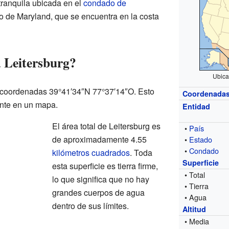
ranquila ubicada en el
condado de
do de Maryland, que se encuentra en la costa
 Leitersburg?
Ubica
s coordenadas 39°41′34″N 77°37′14″O. Esto
Coordenada
nte en un mapa.
Entidad
El área total de Leitersburg es
•
País
de aproximadamente 4.55
•
Estado
•
Condado
kilómetros cuadrados
. Toda
Superficie
esta superficie es tierra firme,
• Total
lo que significa que no hay
• Tierra
grandes cuerpos de agua
• Agua
dentro de sus límites.
Altitud
• Media