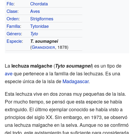
Filo
:
Chordata
Clase
:
Aves
Orden
:
Strigiformes
Familia
:
Tytonidae
Género
:
Tyto
Especie
:
T. soumagnei
(
Grandidier
, 1878)
La
lechuza malgache
(
Tyto soumagnei
) es un tipo de
ave
que pertenece a la familia de las lechuzas. Es una
especie única de la isla de
Madagascar
.
Esta lechuza vive en dos zonas muy pequeñas de la isla.
Por mucho tiempo, se pensó que esta especie se había
extinguido. El último ejemplar conocido se había visto a
principios del siglo XX. Sin embargo, en 1973, se observó
una lechuza malgache en la selva. Aunque no se confirmó
del todo, este avistamiento fue suficiente para considerarla