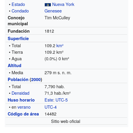
•
Estado
Nueva York
•
Condado
Genesee
Tim McCulley
Concejo
municipal
1812
Fundación
Superficie
• Total
109.2
km²
• Tierra
109.2 km²
• Agua
(0.0%) 0 km²
Altitud
• Media
279 m s. n. m.
Población
(
2000
)
• Total
7,790 hab.
•
Densidad
71,3 hab./km²
Este
:
UTC-5
Huso horario
• en
verano
UTC-4
14482
Código de área
Sitio web oficial