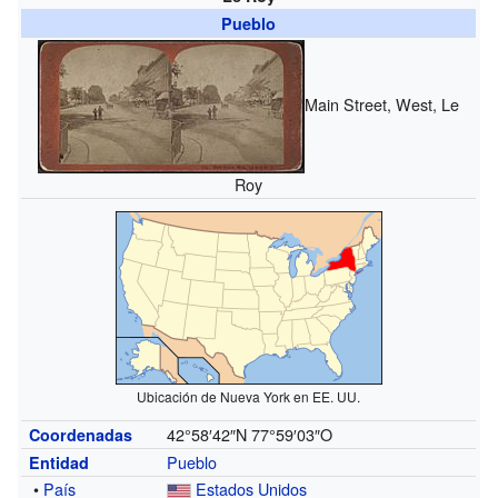
Pueblo
Main Street, West, Le
Roy
Ubicación de Nueva York en EE. UU.
42°58′42″N
77°59′03″O
Coordenadas
Pueblo
Entidad
•
País
Estados Unidos