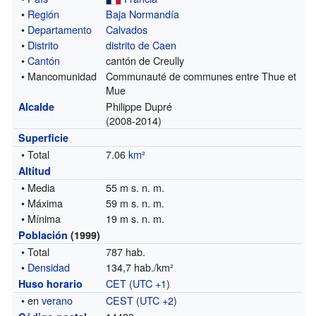
•
Región
Baja Normandía
•
Departamento
Calvados
•
Distrito
distrito de Caen
•
Cantón
cantón de Creully
• Mancomunidad
Communauté de communes entre Thue et
Mue
Philippe Dupré
Alcalde
(2008-2014)
Superficie
• Total
7.06
km²
Altitud
• Media
55 m s. n. m.
• Máxima
59 m s. n. m.
• Mínima
19 m s. n. m.
Población
(1999)
• Total
787 hab.
•
Densidad
134,7 hab./km²
CET
(
UTC +1
)
Huso horario
• en
verano
CEST
(
UTC +2
)