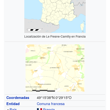
Localización de Le Fresne-Camilly en Francia
49°15′38″N
0°29′15″O
Coordenadas
Comuna francesa
Entidad
•
País
Francia