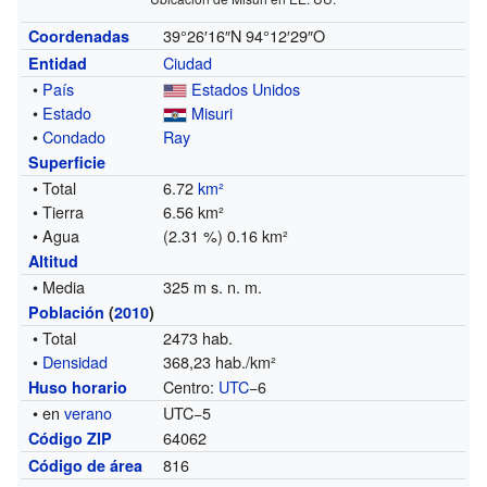
39°26′16″N
94°12′29″O
Coordenadas
Ciudad
Entidad
•
País
Estados Unidos
•
Estado
Misuri
•
Condado
Ray
Superficie
• Total
6.72
km²
• Tierra
6.56 km²
• Agua
(2.31 %) 0.16 km²
Altitud
• Media
325 m s. n. m.
Población
(
2010
)
• Total
2473 hab.
•
Densidad
368,23 hab./km²
Centro:
UTC
−6
Huso horario
• en
verano
UTC−5
64062
Código ZIP
816
Código de área