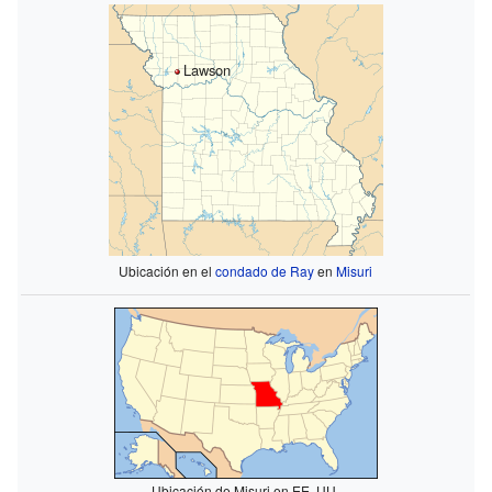
Lawson
Ubicación en el
condado de Ray
en
Misuri
Ubicación de Misuri en EE. UU.