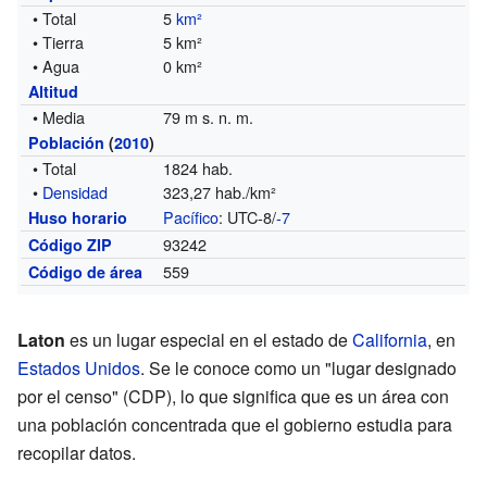
• Total
5
km²
• Tierra
5 km²
• Agua
0 km²
Altitud
• Media
79 m s. n. m.
Población
(
2010
)
• Total
1824 hab.
•
Densidad
323,27 hab./km²
Pacífico
: UTC-8/
-7
Huso horario
93242
Código ZIP
559
Código de área
Laton
es un lugar especial en el estado de
California
, en
Estados Unidos
. Se le conoce como un "lugar designado
por el censo" (CDP), lo que significa que es un área con
una población concentrada que el gobierno estudia para
recopilar datos.