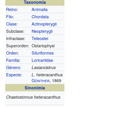
Taxonomía
Reino
:
Animalia
Filo
:
Chordata
Clase
:
Actinopterygii
Subclase:
Neopterygii
Infraclase:
Teleostei
Superorden:
Ostariophysi
Orden
:
Siluriformes
Familia
:
Loricariidae
Género
:
Lasiancistrus
Especie
:
L. heteracanthus
Günther
, 1869
Sinonimia
Chaetostomus heteracanthus