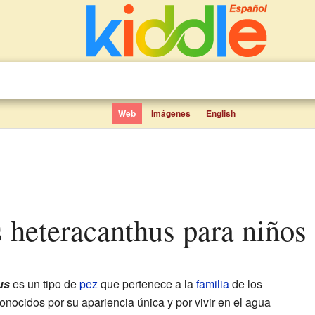
Web
Imágenes
English
us heteracanthus para niños
us
es un tipo de
pez
que pertenece a la
familia
de los
onocidos por su apariencia única y por vivir en el agua