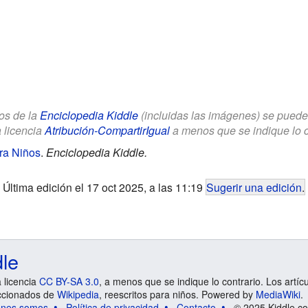
los de la
Enciclopedia Kiddle
(incluidas las imágenes) se puede u
a licencia
Atribución-CompartirIgual
a menos que se indique lo con
ra Niños
.
Enciclopedia Kiddle.
Última edición el 17 oct 2025, a las 11:19
Sugerir una edición
.
dle
a licencia
CC BY-SA 3.0
, a menos que se indique lo contrario. Los artíc
ccionados de
Wikipedia
, reescritos para niños. Powered by
MediaWiki
.
énes somos
Política de privacidad
Contacto
© 2025 Kiddle.co