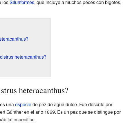
 los
Siluriformes
, que incluye a muchos peces con bigotes,
heteracanthus?
cistrus heteracanthus?
istrus heteracanthus?
es una
especie
de pez de agua dulce. Fue descrito por
lbert Günther en el año 1869. Es un pez que se distingue por
hábitat específico.