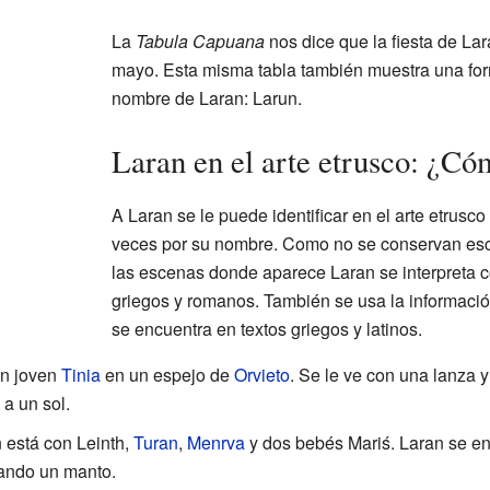
La
Tabula Capuana
nos dice que la fiesta de La
mayo. Esta misma tabla también muestra una form
nombre de Laran: Larun.
Laran en el arte etrusco: ¿Có
A Laran se le puede identificar en el arte etrusco
veces por su nombre. Como no se conservan escri
las escenas donde aparece Laran se interpreta 
griegos y romanos. También se usa la informació
se encuentra en textos griegos y latinos.
un joven
Tinia
en un espejo de
Orvieto
. Se le ve con una lanza 
a un sol.
n está con Leinth,
Turan
,
Menrva
y dos bebés Mariś. Laran se en
vando un manto.