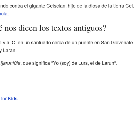
o contra el gigante Celsclan, hijo de la diosa de la tierra Cel
ncia
.
 nos dicen los textos antiguos?
lo
v
a. C. en un santuario cerca de un puente en San Giovenale.
y Laran.
 l]aruniθla
, que significa "Yo (soy) de Lurs, el de Larun".
 for Kids