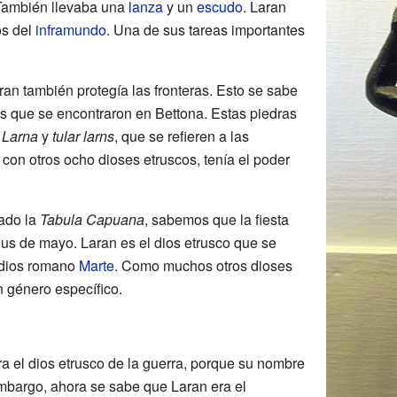
También llevaba una
lanza
y un
escudo
. Laran
os del
inframundo
. Una de sus tareas importantes
an también protegía las fronteras. Esto se sabe
s que se encontraron en Bettona. Estas piedras
r Larna
y
tular larns
, que se refieren a las
 con otros ocho dioses etruscos, tenía el poder
mado la
Tabula Capuana
, sabemos que la fiesta
dus de mayo. Laran es el dios etrusco que se
 dios romano
Marte
. Como muchos otros dioses
n género específico.
a el dios etrusco de la guerra, porque su nombre
embargo, ahora se sabe que Laran era el