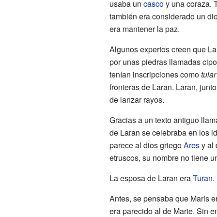
usaba un
casco
y una coraza. 
también era considerado un di
era mantener la paz.
Algunos expertos creen que Lar
por unas piedras llamadas cipo
tenían inscripciones como
tula
fronteras de Laran. Laran, junto
de lanzar rayos.
Gracias a un texto antiguo lla
de Laran se celebraba en los i
parece al dios griego
Ares
y al
etruscos, su nombre no tiene u
La esposa de Laran era
Turan
.
Antes, se pensaba que Maris er
era parecido al de Marte. Sin 