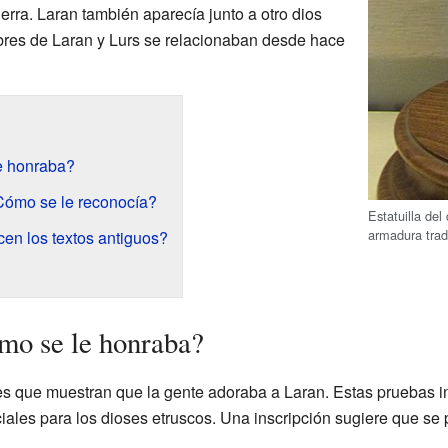
erra. Laran también aparecía junto a otro dios
bres de Laran y Lurs se relacionaban desde hace
e honraba?
¿Cómo se le reconocía?
Estatuilla de
armadura trad
cen los textos antiguos?
mo se le honraba?
s que muestran que la gente adoraba a Laran. Estas pruebas i
ales para los dioses etruscos. Una inscripción sugiere que s