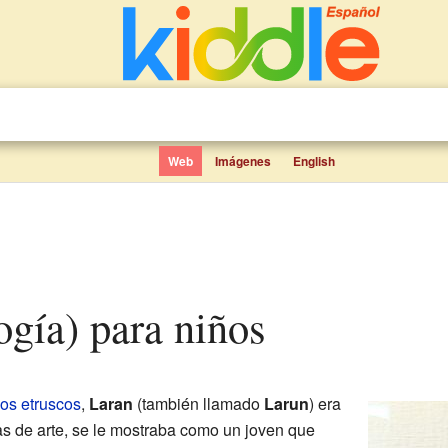
Web
Imágenes
English
logía) para niños
los etruscos
,
Laran
(también llamado
Larun
) era
as de arte, se le mostraba como un joven que