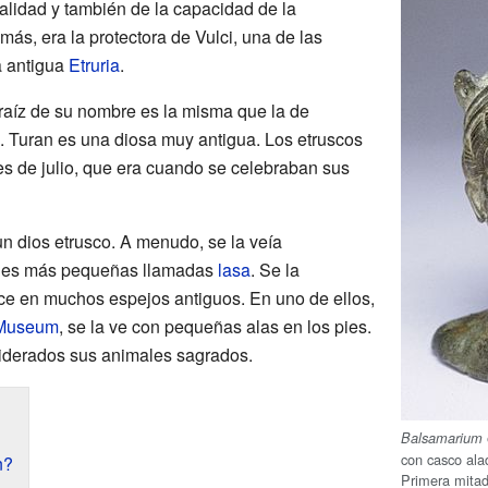
italidad y también de la capacidad de la
más, era la protectora de Vulci, una de las
a antigua
Etruria
.
raíz de su nombre es la misma que la de
". Turan es una diosa muy antigua. Los etruscos
s de julio, que era cuando se celebraban sus
un dios etrusco. A menudo, se la veía
ades más pequeñas llamadas
lasa
. Se la
ce en muchos espejos antiguos. En uno de ellos,
 Museum
, se la ve con pequeñas alas en los pies.
siderados sus animales sagrados.
Balsamarium
con casco ala
n?
Primera mitad 