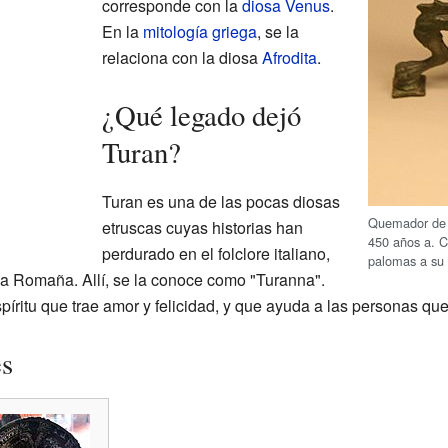
corresponde con la
diosa Venus
.
En la
mitología griega
, se la
relaciona con la diosa
Afrodita
.
¿Qué legado dejó
Turan?
Turan es una de las pocas diosas
Quemador de 
etruscas cuyas historias han
450 años a. C
perdurado en el folclore italiano,
palomas a su 
la Romaña. Allí, se la conoce como "Turanna".
píritu que trae amor y felicidad, y que ayuda a las personas q
es