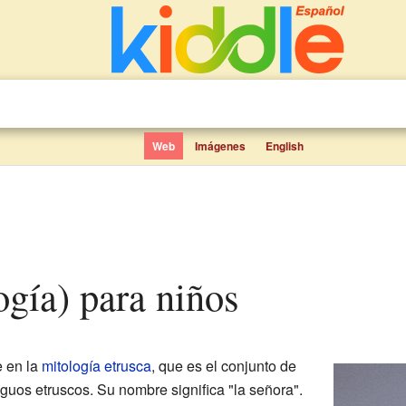
Web
Imágenes
English
ogía) para niños
e en la
mitología etrusca
, que es el conjunto de
iguos etruscos. Su nombre significa "la señora".