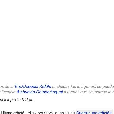
los de la
Enciclopedia Kiddle
(incluidas las imágenes) se puede u
a licencia
Atribución-CompartirIgual
a menos que se indique lo con
nciclopedia Kiddle.
Última edición el 17 oct 2025, a las 11:19
Sugerir una edición
.