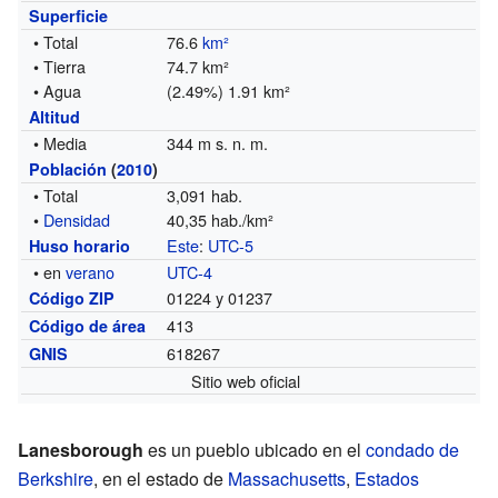
Superficie
• Total
76.6
km²
• Tierra
74.7 km²
• Agua
(2.49%) 1.91 km²
Altitud
• Media
344 m s. n. m.
Población
(
2010
)
• Total
3,091 hab.
•
Densidad
40,35 hab./km²
Este
:
UTC-5
Huso horario
• en
verano
UTC-4
01224 y 01237
Código ZIP
413
Código de área
618267
GNIS
Sitio web oficial
Lanesborough
es un pueblo ubicado en el
condado de
Berkshire
, en el estado de
Massachusetts
,
Estados