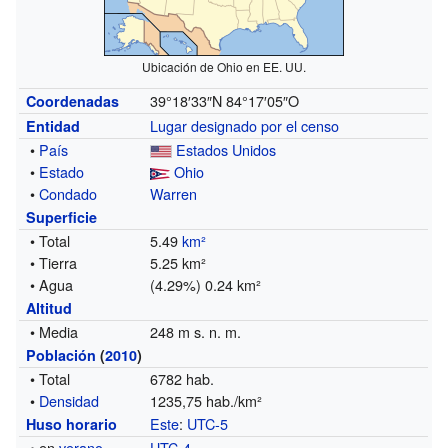
Ubicación de Ohio en EE. UU.
39°18′33″N
84°17′05″O
Coordenadas
Lugar designado por el censo
Entidad
•
País
Estados Unidos
•
Estado
Ohio
•
Condado
Warren
Superficie
• Total
5.49
km²
• Tierra
5.25 km²
• Agua
(4.29%) 0.24 km²
Altitud
• Media
248 m s. n. m.
Población
(
2010
)
• Total
6782 hab.
•
Densidad
1235,75 hab./km²
Este
:
UTC-5
Huso horario
• en
verano
UTC-4