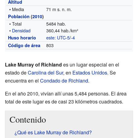
Altitud
• Media
71 m s. n. m.
Población
(
2010
)
• Total
5484 hab.
•
Densidad
360,44 hab./km²
este
:
UTC-5
/
-4
Huso horario
803
Código de área
Lake Murray of Richland
es un lugar especial en el
estado de
Carolina del Sur
, en
Estados Unidos
. Se
encuentra en el
Condado de Richland
.
En el año 2010, vivían allí unas 5,484 personas. El área
total de este lugar es de casi 23 kilómetros cuadrados.
Contenido
¿Qué es Lake Murray de Richland?