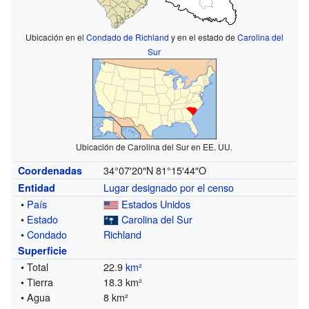
Ubicación en el
Condado de Richland
y en el estado de
Carolina del
Sur
Ubicación de Carolina del Sur en EE. UU.
34°07′20″N
81°15′44″O
Coordenadas
Lugar designado por el censo
Entidad
•
País
Estados Unidos
•
Estado
Carolina del Sur
•
Condado
Richland
Superficie
• Total
22.9
km²
• Tierra
18.3 km²
• Agua
8 km²