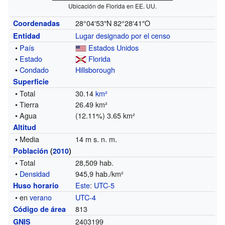
Ubicación de Florida en EE. UU.
28°04′53″N
82°28′41″O
Coordenadas
Lugar designado por el censo
Entidad
•
País
Estados Unidos
•
Estado
Florida
•
Condado
Hillsborough
Superficie
• Total
30.14
km²
• Tierra
26.49 km²
• Agua
(12.11%) 3.65 km²
Altitud
• Media
14 m s. n. m.
Población
(
2010
)
• Total
28,509 hab.
•
Densidad
945,9 hab./km²
Este
:
UTC-5
Huso horario
• en
verano
UTC-4
813
Código de área
2403199
GNIS