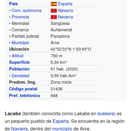
España
País
•
Com. autónoma
Navarra
•
Provincia
Navarra
• Merindad
Sangüesa
• Comarca
Auñamendi
• Partido judicial
Pamplona
•
Municipio
Arce
Ubicación
42°52′22″N
1°20′45″O
•
Altitud
750 m
5,34 km²
Superficie
51 hab.
Población
(2020)
•
Densidad
9,55 hab./km²
Zona mixta
Predom. ling.
31438
Código postal
948
Pref. telefónico
Lacabe
(también conocida como
Lakabe
en
euskera
) es
un pequeño pueblo de
España
. Se encuentra en la región
de
Navarra
, dentro del
municipio
de Arce.