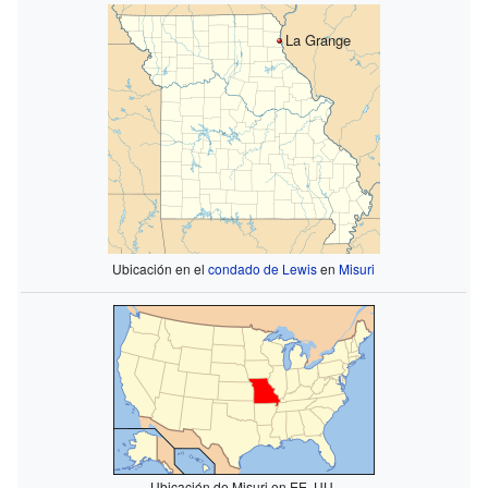
La Grange
Ubicación en el
condado de Lewis
en
Misuri
Ubicación de Misuri en EE. UU.