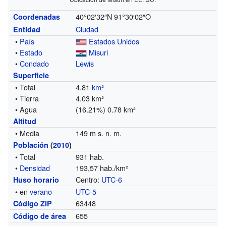
40°02′32″N
91°30′02″O
Coordenadas
Ciudad
Entidad
•
País
Estados Unidos
•
Estado
Misuri
•
Condado
Lewis
Superficie
• Total
4.81
km²
• Tierra
4.03 km²
• Agua
(16.21%) 0.78 km²
Altitud
• Media
149 m s. n. m.
Población
(
2010
)
• Total
931 hab.
•
Densidad
193,57 hab./km²
Centro:
UTC-6
Huso horario
• en
verano
UTC-5
63448
Código ZIP
655
Código de área