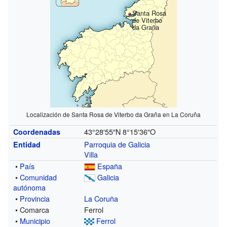
Santa Rosa
de Viterbo
da Graña
Localización de Santa Rosa de Viterbo da Graña en La Coruña
43°28′55″N
8°15′36″O
Coordenadas
Parroquia de Galicia
Entidad
Villa
•
País
España
•
Comunidad
Galicia
autónoma
•
Provincia
La Coruña
• Comarca
Ferrol
•
Municipio
Ferrol