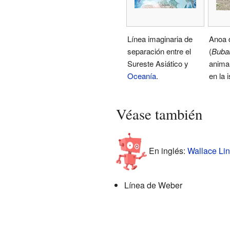
Línea imaginaria de
Anoa 
separación entre el
(
Bubal
Sureste Asiático y
animal
Oceanía
.
en la 
Véase también
En inglés:
Wallace Lin
Línea de Weber