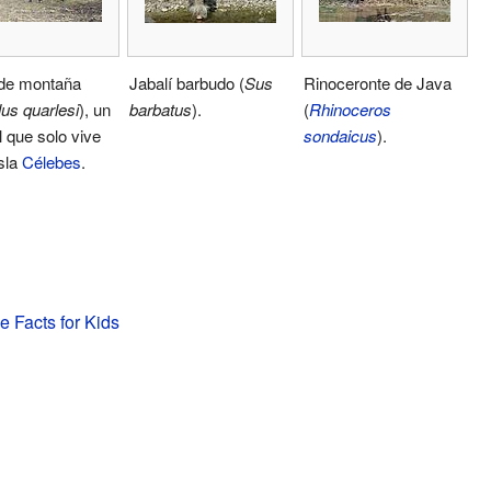
de montaña
Jabalí barbudo (
Sus
Rinoceronte de Java
us quarlesi
), un
barbatus
).
(
Rhinoceros
 que solo vive
sondaicus
).
isla
Célebes
.
e Facts for Kids