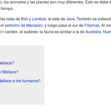
do, los animales y las plantas son muy diferentes. Esto se debe
 tiempo.
las islas de
Bali
y
Lombok
, al este de
Java
. También se extien
 el
estrecho de Macasar
), y luego pasa al sur de
Filipinas
. Al no
 En cambio, al sudeste, la fauna es similar a la de
Australia
,
Nue
Wallace?
e Wallace?
Wallace a los humanos?