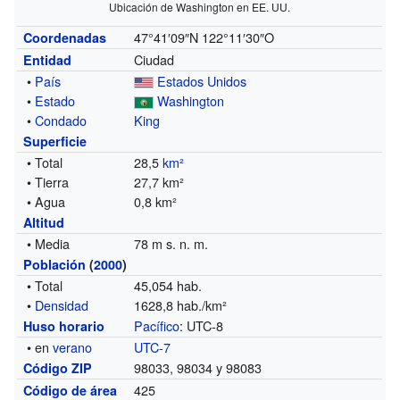
Ubicación de Washington en EE. UU.
47°41′09″N
122°11′30″O
Coordenadas
Ciudad
Entidad
•
País
Estados Unidos
•
Estado
Washington
•
Condado
King
Superficie
• Total
28,5
km²
• Tierra
27,7 km²
• Agua
0,8 km²
Altitud
• Media
78 m s. n. m.
Población
(
2000
)
• Total
45,054 hab.
•
Densidad
1628,8 hab./km²
Pacífico
: UTC-8
Huso horario
• en
verano
UTC-7
98033, 98034 y 98083
Código ZIP
425
Código de área