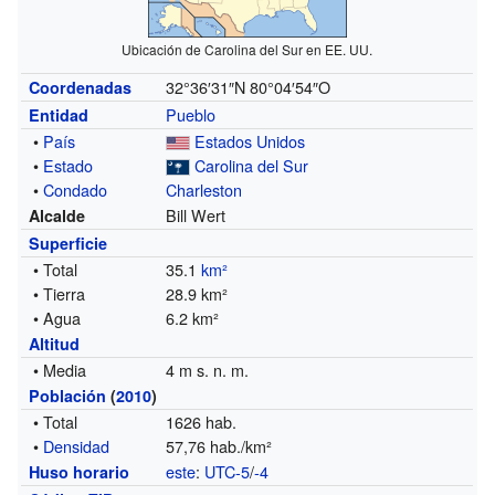
Ubicación de Carolina del Sur en EE. UU.
32°36′31″N
80°04′54″O
Coordenadas
Pueblo
Entidad
•
País
Estados Unidos
•
Estado
Carolina del Sur
•
Condado
Charleston
Bill Wert
Alcalde
Superficie
• Total
35.1
km²
• Tierra
28.9 km²
• Agua
6.2 km²
Altitud
• Media
4 m s. n. m.
Población
(
2010
)
• Total
1626 hab.
•
Densidad
57,76 hab./km²
este
:
UTC-5
/
-4
Huso horario