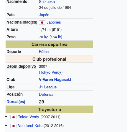
Nacimiento
Shizuoka
24 de julio de 1984
País
Japón
Nacionalidad(es)
Japonés
Altura
1,74
m
(5
′
9
″
)
Peso
70
kg
(154
lb
)
Carrera deportiva
Deporte
Fútbol
Club profesional
Debut deportivo
2007
(
Tokyo Verdy
)
Club
V-Varen Nagasaki
Liga
J1 League
Posición
Defensa
29
Dorsal(es)
Trayectoria
Tokyo Verdy
(2007-2011)
Ventforet Kofu
(2012-2016)