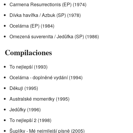
Carmena Resurrectionis (EP) (1974)
Dívka havířka / Azbuk (SP) (1978)
Ocelárna (EP) (1984)
Omezená suverenita / Jedůfka (SP) (1986)
Compilaciones
To nejlepší (1993)
Ocelárna - doplněné vydání (1994)
Děkuji (1995)
Australské momentky (1995)
Jedůfky (1996)
To nejlepší 2 (1998)
Šuplíky - Mé nejmilejší písně (2005)