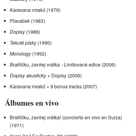
Karavana mraků
(1979)
Plaváček
(1983)
Dopisy
(1988)
Tekuté písky
(1990)
Monology
(1992)
Bratříčku, zavírej vrátka
- Limitovaná edice (2006)
Dopisy akusticky
+ Dopisy (2006)
Karavana mraků
+ 9 bonus tracks (2007)
Álbumes en vivo
Bratříčku, zavírej vrátka! (concierto en vivo en Suiza)
(1971)