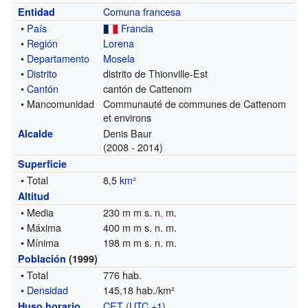
Comuna francesa
Entidad
•
País
Francia
•
Región
Lorena
•
Departamento
Mosela
•
Distrito
distrito de Thionville-Est
•
Cantón
cantón de Cattenom
• Mancomunidad
Communauté de communes de Cattenom
et environs
Denis Baur
Alcalde
(2008 - 2014)
Superficie
• Total
8,5
km²
Altitud
• Media
230 m m s. n. m.
• Máxima
400 m m s. n. m.
• Mínima
198 m m s. n. m.
Población
(1999)
• Total
776 hab.
•
Densidad
145,18 hab./km²
CET
(
UTC +1
)
Huso horario