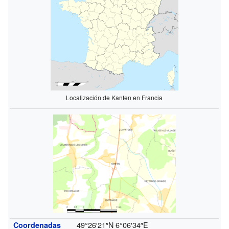
Localización de Kanfen en Francia
49°26′21″N
6°06′34″E
Coordenadas