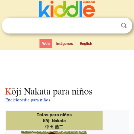
Web
Imágenes
English
Kōji Nakata para niños
Enciclopedia para niños
Datos para niños
Kōji Nakata
中田 浩二