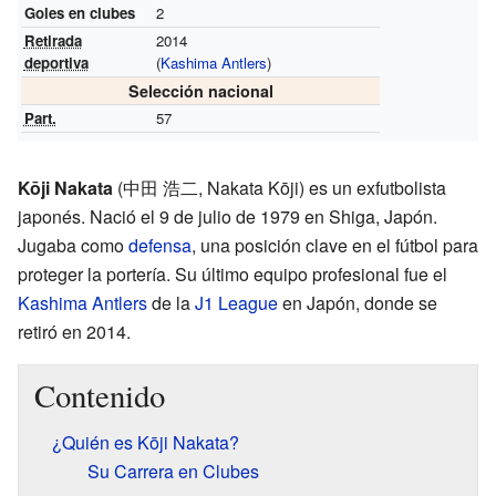
Goles en clubes
2
Retirada
2014
deportiva
(
Kashima Antlers
)
Selección nacional
Part.
57
Kōji Nakata
(中田 浩二, Nakata Kōji) es un exfutbolista
japonés. Nació el 9 de julio de 1979 en Shiga, Japón.
Jugaba como
defensa
, una posición clave en el fútbol para
proteger la portería. Su último equipo profesional fue el
Kashima Antlers
de la
J1 League
en Japón, donde se
retiró en 2014.
Contenido
¿Quién es Kōji Nakata?
Su Carrera en Clubes