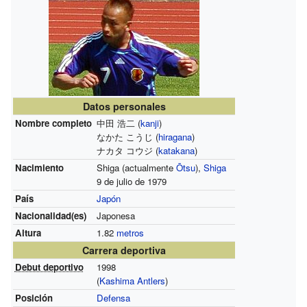
Datos personales
Nombre completo
中田 浩二 (
kanji
)
なかた こうじ (
hiragana
)
ナカタ コウジ (
katakana
)
Nacimiento
Shiga (actualmente
Ōtsu
),
Shiga
9 de julio de 1979
País
Japón
Nacionalidad(es)
Japonesa
Altura
1.82
metros
Carrera deportiva
Debut deportivo
1998
(
Kashima Antlers
)
Posición
Defensa