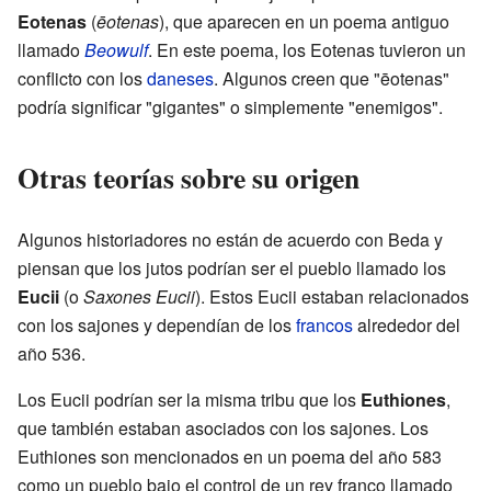
Eotenas
(
ēotenas
), que aparecen en un poema antiguo
llamado
Beowulf
. En este poema, los Eotenas tuvieron un
conflicto con los
daneses
. Algunos creen que "ēotenas"
podría significar "gigantes" o simplemente "enemigos".
Otras teorías sobre su origen
Algunos historiadores no están de acuerdo con Beda y
piensan que los jutos podrían ser el pueblo llamado los
Eucii
(o
Saxones Eucii
). Estos Eucii estaban relacionados
con los sajones y dependían de los
francos
alrededor del
año 536.
Los Eucii podrían ser la misma tribu que los
Euthiones
,
que también estaban asociados con los sajones. Los
Euthiones son mencionados en un poema del año 583
como un pueblo bajo el control de un rey franco llamado