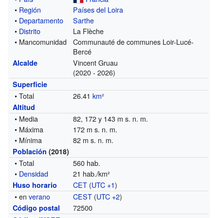
•
Región
Países del Loira
•
Departamento
Sarthe
•
Distrito
La Flèche
• Mancomunidad
Communauté de communes Loir-Lucé-
Bercé
Vincent Gruau
Alcalde
(2020 - 2026)
Superficie
• Total
26.41
km²
Altitud
• Media
82, 172 y 143 m s. n. m.
• Máxima
172 m s. n. m.
• Mínima
82 m s. n. m.
Población
(2018)
• Total
560 hab.
•
Densidad
21 hab./km²
CET
(
UTC +1
)
Huso horario
• en
verano
CEST
(
UTC +2
)
72500
Código postal