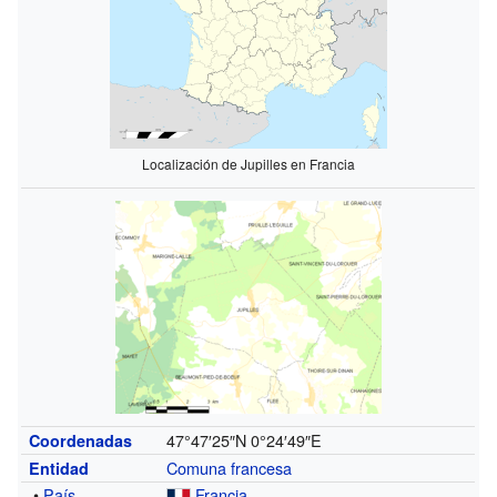
Localización de Jupilles en Francia
47°47′25″N
0°24′49″E
Coordenadas
Comuna francesa
Entidad
•
País
Francia