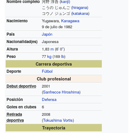
Nombre completo
河野 淳吾 (
kanji
)
こうの じゅんご (
hiragana
)
コウノ ジュンゴ (
katakana
)
Nacimiento
Yugawara,
Kanagawa
9 de julio de 1982
País
Japón
Nacionalidad(es)
Japonesa
Altura
1,83
m
(6
′
0
″
)
Peso
77
kg
(169
lb
)
Carrera deportiva
Deporte
Fútbol
Club profesional
Debut deportivo
2001
(
Sanfrecce Hiroshima
)
Posición
Defensa
Goles en clubes
6
Retirada
2008
deportiva
(
Tokushima Vortis
)
Trayectoria