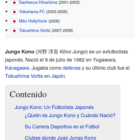
Sanfrecce Hiroshima
(2001-2003)
Yokohama FC
(2003-2005)
Mito HollyHock
(2006)
Tokushima Vortis
(2007-2008)
Jungo Kono
(
河野 淳吾
Kōno Jungo
)
es un exfutbolista
japonés. Nació el 9 de julio de 1982 en Yugawara,
Kanagawa
. Jugaba como
defensa
y su último club fue el
Tokushima Vortis
en
Japón
.
Contenido
Jungo Kono: Un Futbolista Japonés
¿Quién es Jungo Kono y Cuándo Nació?
Su Carrera Deportiva en el Fútbol
Clubes donde Jugó Jungo Kono