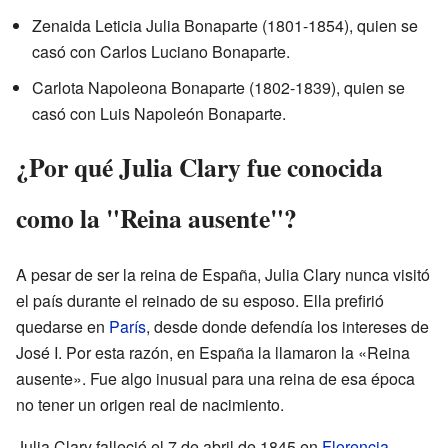
Zenaida Leticia Julia Bonaparte (1801-1854), quien se
casó con Carlos Luciano Bonaparte.
Carlota Napoleona Bonaparte (1802-1839), quien se
casó con Luis Napoleón Bonaparte.
¿Por qué Julia Clary fue conocida
como la "Reina ausente"?
A pesar de ser la reina de España, Julia Clary nunca visitó
el país durante el reinado de su esposo. Ella prefirió
quedarse en
París
, desde donde defendía los intereses de
José I. Por esta razón, en España la llamaron la «Reina
ausente». Fue algo inusual para una reina de esa época
no tener un origen real de nacimiento.
Julia Clary falleció el 7 de abril de 1845 en
Florencia
,