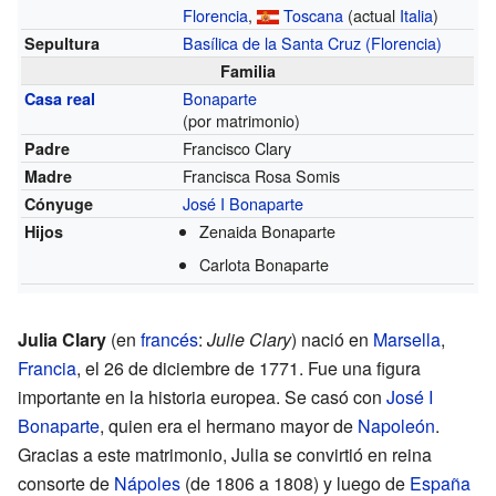
Florencia
,
Toscana
(actual
Italia
)
Basílica de la Santa Cruz (Florencia)
Sepultura
Familia
Bonaparte
Casa real
(por matrimonio)
Francisco Clary
Padre
Francisca Rosa Somis
Madre
José I Bonaparte
Cónyuge
Zenaida Bonaparte
Hijos
Carlota Bonaparte
Julia Clary
(en
francés
:
Julie Clary
) nació en
Marsella
,
Francia
, el 26 de diciembre de 1771. Fue una figura
importante en la historia europea. Se casó con
José I
Bonaparte
, quien era el hermano mayor de
Napoleón
.
Gracias a este matrimonio, Julia se convirtió en reina
consorte de
Nápoles
(de 1806 a 1808) y luego de
España