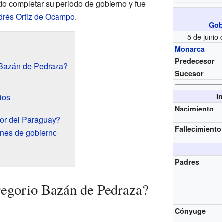
o completar su periodo de gobierno y fue
drés Ortiz de Ocampo
.
Gob
5 de junio
Monarca
Predecesor
 Bazán de Pedraza?
Sucesor
ios
I
Nacimiento
or del Paraguay?
Fallecimiento
nes de gobierno
o
Padres
regorio Bazán de Pedraza?
Cónyuge