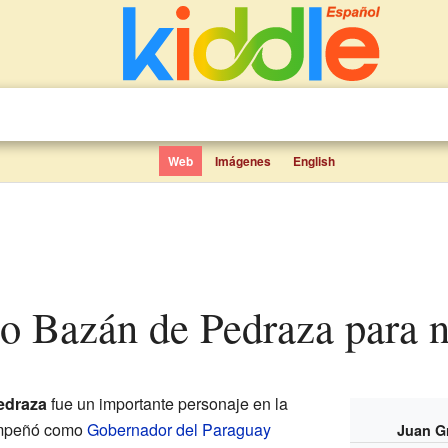
Web
Imágenes
English
io Bazán de Pedraza para 
edraza
fue un importante personaje en la
empeñó como
Gobernador del Paraguay
Juan G