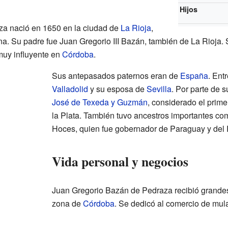
Hijos
a nació en 1650 en la ciudad de
La Rioja
,
na. Su padre fue Juan Gregorio III Bazán, también de La Rioja
muy influyente en
Córdoba
.
Sus antepasados paternos eran de
España
. Ent
Valladolid
y su esposa de
Sevilla
. Por parte de 
José de Texeda y Guzmán
, considerado el prime
la Plata. También tuvo ancestros importantes c
Hoces, quien fue gobernador de Paraguay y del R
Vida personal y negocios
Juan Gregorio Bazán de Pedraza recibió grandes 
zona de
Córdoba
. Se dedicó al comercio de mul