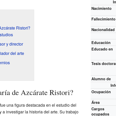
I
Nacimiento
Fallecimiento
zcárate Ristori?
Nacionalidad
studios
Educación
or y director
Educado en
iador del arte
emios
Tesis doctora
Alumno de
In
ría de Azcárate Ristori?
Ocupación
Área
fue una figura destacada en el estudio del
Cargos
a investigar la historia del arte. Su trabajo
ocupados