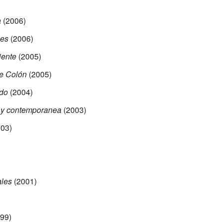
a
(2006)
les
(2006)
iente
(2005)
 de Colón
(2005)
ado
(2004)
 y contemporanea
(2003)
03)
ales
(2001)
99)