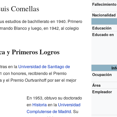
Fallecimiento
Luis Comellas
Nacionalidad
s estudios de bachillerato en 1940. Primero
ernando Blanco y luego, en 1942, al colegio
Educación
Educado en
a y Primeros Logros
tras en la
Universidad de Santiago de
In
1 con honores, recibiendo el Premio
Ocupación
a y el Premio Ourtvanhoff por ser el mejor
Área
Empleador
En 1953, obtuvo su doctorado
en
Historia
en la
Universidad
Complutense de Madrid
. Su