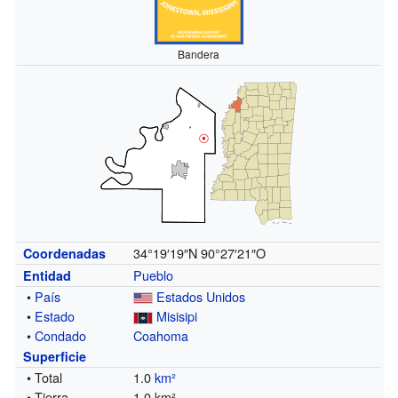
Bandera
34°19′19″N
90°27′21″O
Coordenadas
Pueblo
Entidad
•
País
Estados Unidos
•
Estado
Misisipi
•
Condado
Coahoma
Superficie
• Total
1.0
km²
• Tierra
1.0 km²