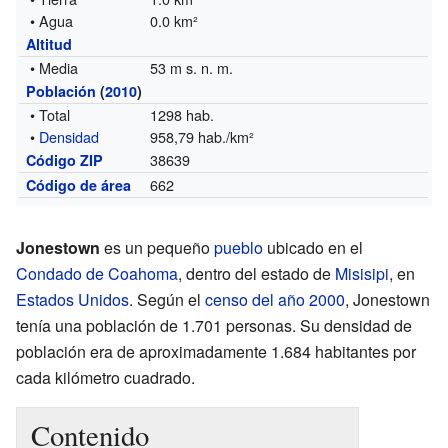
• Agua
0.0 km²
Altitud
• Media
53 m s. n. m.
Población
(
2010
)
• Total
1298 hab.
•
Densidad
958,79 hab./km²
38639
Código ZIP
662
Código de área
Jonestown
es un pequeño
pueblo
ubicado en el
Condado de Coahoma
, dentro del estado de
Misisipi
, en
Estados Unidos
. Según el
censo del año 2000
, Jonestown
tenía una población de 1.701 personas. Su densidad de
población era de aproximadamente 1.684 habitantes por
cada kilómetro cuadrado.
Contenido