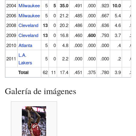
2004
Milwaukee
5
5
35.0
.491
.000
.923
10.0
.4
2006
Milwaukee
5
0
21.2
.485
.000
.667
5.4
.6
2008
Cleveland
13
0
20.2
.486
.000
.636
4.6
.5
2009
Cleveland
13
0
16.8
.460
.600
.793
3.7
.2
2010
Atlanta
5
0
4.8
.000
.000
.000
.4
.0
L.A.
2011
5
0
2.2
.000
.000
.000
.2
.0
Lakers
Total
62
11
17.4
.451
.375
.780
3.9
.3
Galería de imágenes