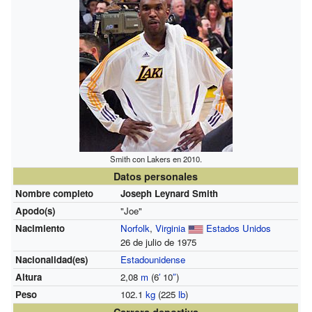
Smith con Lakers en 2010.
Datos personales
Nombre completo
Joseph Leynard Smith
Apodo(s)
"Joe"
Nacimiento
Norfolk
,
Virginia
Estados Unidos
26 de julio de 1975
Nacionalidad(es)
Estadounidense
Altura
2,08
m
(6
′
10
″
)
Peso
102.1
kg
(225
lb
)
Carrera deportiva