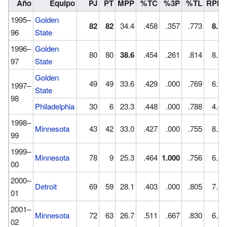
Año
Equipo
PJ
PT
MPP
%TC
%3P
%TL
RPP
1995–
Golden
82
82
34.4
.458
.357
.773
8.7
96
State
1996–
Golden
80
80
38.6
.454
.261
.814
8.5
97
State
Golden
49
49
33.6
.429
.000
.769
6.9
1997–
State
98
Philadelphia
30
6
23.3
.448
.000
.788
4.4
1998–
Minnesota
43
42
33.0
.427
.000
.755
8.2
99
1999–
Minnesota
78
9
25.3
.464
1.000
.756
6.2
00
2000–
Detroit
69
59
28.1
.403
.000
.805
7.1
01
2001–
Minnesota
72
63
26.7
.511
.667
.830
6.3
02