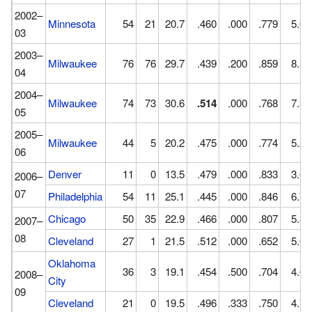
2002–
Minnesota
54
21
20.7
.460
.000
.779
5.0
03
2003–
Milwaukee
76
76
29.7
.439
.200
.859
8.5
04
2004–
Milwaukee
74
73
30.6
.514
.000
.768
7.3
05
2005–
Milwaukee
44
5
20.2
.475
.000
.774
5.2
06
Denver
11
0
13.5
.479
.000
.833
3.6
2006–
07
Philadelphia
54
11
25.1
.445
.000
.846
6.7
Chicago
50
35
22.9
.466
.000
.807
5.3
2007–
08
Cleveland
27
1
21.5
.512
.000
.652
5.0
Oklahoma
36
3
19.1
.454
.500
.704
4.6
2008–
City
09
Cleveland
21
0
19.5
.496
.333
.750
4.7