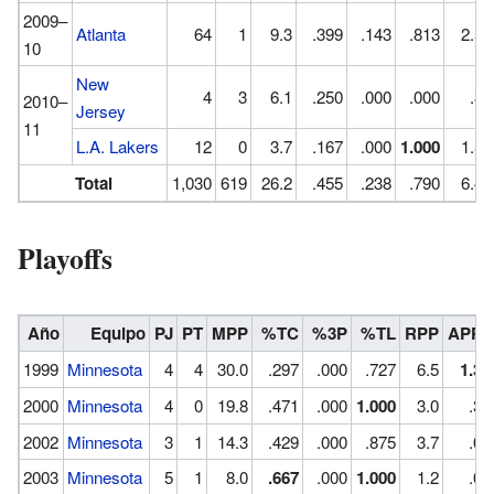
2009–
Atlanta
64
1
9.3
.399
.143
.813
2.5
10
New
4
3
6.1
.250
.000
.000
.8
2010–
Jersey
11
L.A. Lakers
12
0
3.7
.167
.000
1.000
1.5
Total
1,030
619
26.2
.455
.238
.790
6.4
Playoffs
Año
Equipo
PJ
PT
MPP
%TC
%3P
%TL
RPP
APP
1999
Minnesota
4
4
30.0
.297
.000
.727
6.5
1.3
2000
Minnesota
4
0
19.8
.471
.000
1.000
3.0
.3
2002
Minnesota
3
1
14.3
.429
.000
.875
3.7
.0
2003
Minnesota
5
1
8.0
.667
.000
1.000
1.2
.0