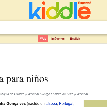
Web
Imágenes
English
a para niños
áquio de Oliveira (Palhinha) o Jorge Ferreira da Silva (Palhinha).
inha Gonçalves
(nacido en
Lisboa
,
Portugal
,