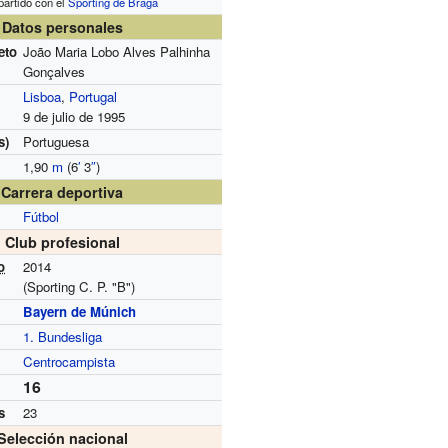
partido con el
Sporting de Braga
Datos personales
eto
João Maria Lobo Alves Palhinha
Gonçalves
Lisboa
,
Portugal
9 de julio de 1995
s)
Portuguesa
1,90
m
(6
′
3
″
)
Carrera deportiva
Fútbol
Club profesional
o
2014
(Sporting C. P. "B")
Bayern de Múnich
1. Bundesliga
Centrocampista
16
s
23
Selección nacional