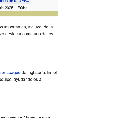
ones de la UEFA
ia 2025
Fútbol
los importantes, incluyendo la
izo destacar como uno de los
ier League
de Inglaterra. En el
 equipo, ayudándolos a
 exitosos de Alemania y de