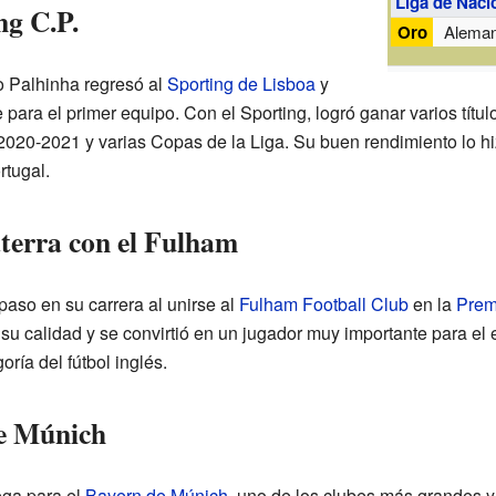
Liga de Naci
ng C.P.
Oro
Aleman
 Palhinha regresó al
Sporting de Lisboa
y
 para el primer equipo. Con el Sporting, logró ganar varios títu
020-2021 y varias Copas de la Liga. Su buen rendimiento lo h
rtugal.
aterra con el Fulham
paso en su carrera al unirse al
Fulham Football Club
en la
Prem
u calidad y se convirtió en un jugador muy importante para el
ía del fútbol inglés.
de Múnich
ga para el
Bayern de Múnich
, uno de los clubes más grandes y