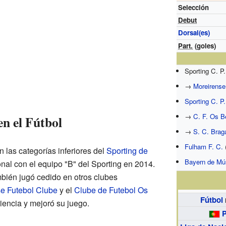
Selección
Debut
Dorsal(es)
Part.
(goles)
Sporting C. P
→
Moreirense
Sporting C. P.
→
C. F. Os B
en el Fútbol
→
S. C. Brag
Fulham F. C.
 las categorías inferiores del
Sporting de
Bayern de Mú
nal con el equipo "B" del Sporting en 2014.
bién jugó cedido en otros clubes
e Futebol Clube
y el
Clube de Futebol Os
Fútbol
iencia y mejoró su juego.
P