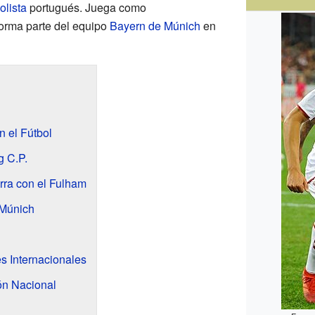
olista
portugués. Juega como
orma parte del equipo
Bayern de Múnich
en
 el Fútbol
g C.P.
rra con el Fulham
 Múnich
s Internacionales
ón Nacional