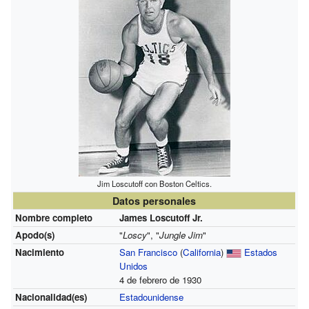
Jim Loscutoff con Boston Celtics.
Datos personales
Nombre completo
James Loscutoff Jr.
Apodo(s)
"
Loscy
", "
Jungle Jim
"
Nacimiento
San Francisco
(
California
)
Estados
Unidos
4 de febrero de 1930
Nacionalidad(es)
Estadounidense