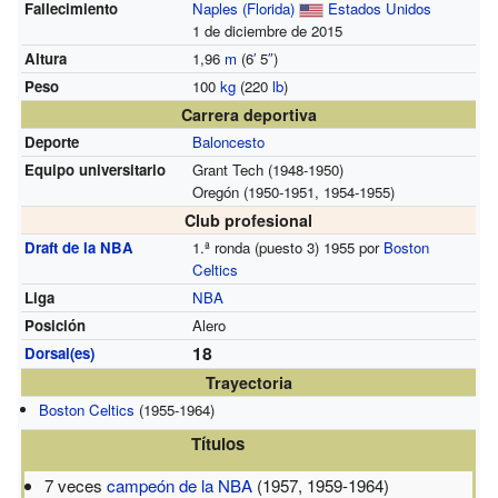
Fallecimiento
Naples (Florida)
Estados Unidos
1 de diciembre de 2015
Altura
1,96
m
(6
′
5
″
)
Peso
100
kg
(220
lb
)
Carrera deportiva
Deporte
Baloncesto
Equipo universitario
Grant Tech (1948-1950)
Oregón (1950-1951, 1954-1955)
Club profesional
Draft de la NBA
1.ª ronda (puesto 3) 1955 por
Boston
Celtics
Liga
NBA
Posición
Alero
18
Dorsal(es)
Trayectoria
Boston Celtics
(1955-1964)
Títulos
7 veces
campeón de la NBA
(1957, 1959-1964)