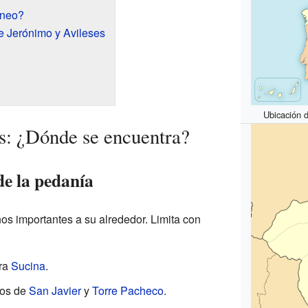
áneo?
e Jerónimo y Avileses
Ubicación 
s: ¿Dónde se encuentra?
de la pedanía
os importantes a su alrededor. Limita con
tra
Sucina
.
pios de
San Javier
y
Torre Pacheco
.