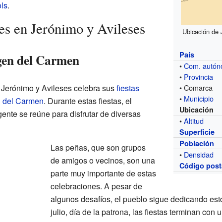
ls
.
es en Jerónimo y Avileses
Ubicación de 
País
gen del Carmen
•
Com. autó
•
Provincia
, Jerónimo y Avileses celebra sus
fiestas
• Comarca
•
Municipio
n del Carmen
. Durante estas fiestas, el
Ubicación
gente se reúne para disfrutar de diversas
•
Altitud
Superficie
Población
Las peñas, que son grupos
•
Densidad
de amigos o vecinos, son una
Código post
parte muy importante de estas
celebraciones. A pesar de
algunos desafíos, el pueblo sigue dedicando estos
julio, día de la patrona, las fiestas terminan con