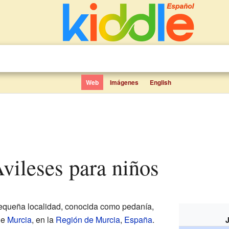
Web
Imágenes
English
Avileses para niños
queña localidad, conocida como pedanía,
de
Murcia
, en la
Región de Murcia
,
España
.