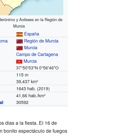
Jerónimo y Avileses en la Región de
Murcia
España
noma
Región de Murcia
Murcia
Campo de Cartagena
Murcia
37°50′53″N
0°56′46″O
115 m
39,437 km²
1643 hab.
(2019)
41,66 hab./km²
30592
al
 días a la fiesta. El 16 de
 un bonito espectáculo de fuegos