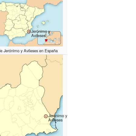
Jerónimo y
Avileses
de Jerónimo y Avileses en España
Jerónimo y
Avileses