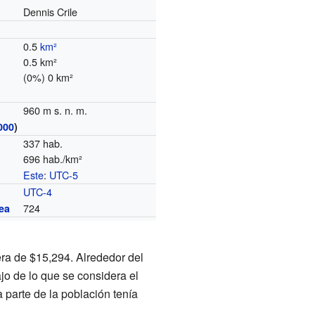
Dennis Crile
0.5
km²
0.5 km²
(0%) 0 km²
960 m s. n. m.
000
)
337 hab.
696 hab./km²
Este
:
UTC-5
o
UTC-4
724
ea
era de $15,294. Alrededor del
jo de lo que se considera el
 parte de la población tenía