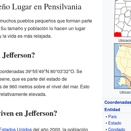
eño Lugar en Pensilvania
s muchos pueblos pequeños que forman parte
. Su tamaño y población lo hacen un lugar
 la vida es más relajada.
Ubicaci
 Jefferson?
 coordenadas 39°55′49″N 80°03′32″O. Se
ene, que es parte del estado de
s de 960 metros sobre el nivel del mar. Esto
Ubicac
 relativamente elevada.
Coordenada
Entidad
iven en Jefferson?
•
País
•
Estado
Estados Unidos
del año 2000, la población
•
Condado