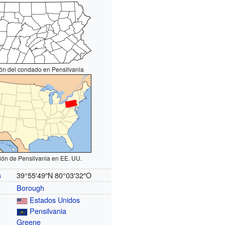
ón del condado en Pensilvania
ión de Pensilvania en EE. UU.
39°55′49″N
80°03′32″O
s
Borough
Estados Unidos
Pensilvania
Greene