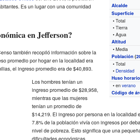
Alcalde
habitantes. Es un lugar con una comunidad
Superficie
• Total
• Tierra
onómica en Jefferson?
• Agua
Altitud
• Media
Censo también recopiló información sobre la
Población
(
2
eso promedio por hogar en la localidad era
• Total
ilias, el ingreso promedio era de $40,893.
•
Densidad
Huso horari
Los hombres tenían un
• en
verano
ingreso promedio de $28,958,
Código de ár
mientras que las mujeres
tenían un promedio de
$14,219. El ingreso por persona en la localidad 
7.8% de la población vivía con ingresos por deba
nivel de pobreza. Esto significa que una pequeña
dificultades económicas.