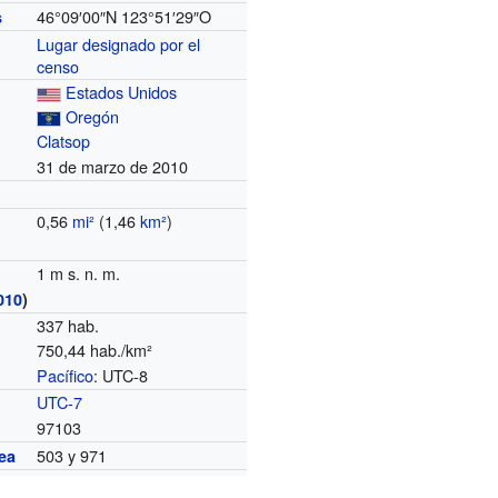
46°09′00″N
123°51′29″O
s
Lugar designado por el
censo
Estados Unidos
Oregón
Clatsop
31 de marzo de 2010
0,56
mi²
(1,46
km²
)
1 m s. n. m.
010
)
337 hab.
750,44 hab./km²
Pacífico
: UTC-8
o
UTC-7
97103
503 y 971
ea