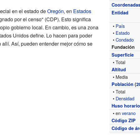
Coordenada
ecial en el estado de
Oregón
, en
Estados
Entidad
ignado por el censo" (CDP). Esto significa
•
País
opio gobierno local. En cambio, es una zona
•
Estado
tados Unidos define. Lo hacen para poder
•
Condado
n allí. Así, pueden entender mejor cómo se
Fundación
Superficie
• Total
Altitud
• Media
Población
(
2
• Total
•
Densidad
Huso horari
• en
verano
Código ZIP
Código de ár