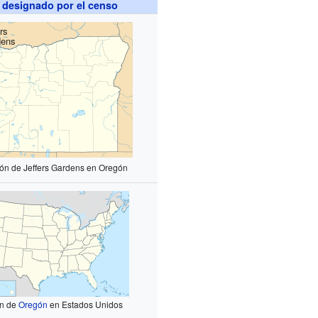
 designado por el censo
rs
dens
ión de Jeffers Gardens en Oregón
ón de
Oregón
en Estados Unidos