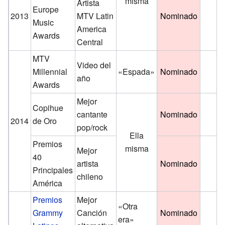
misma
Artista
Europe
2013
MTV Latin
Nominado
Music
America
Awards
Central
MTV
Video del
Millennial
«Espada»
Nominado
año
Awards
Mejor
Copihue
cantante
Nominado
2014
de Oro
pop/rock
Ella
Premios
misma
Mejor
40
artista
Nominado
Principales
chileno
América
Premios
Mejor
«Otra
Grammy
Canción
Nominado
era»