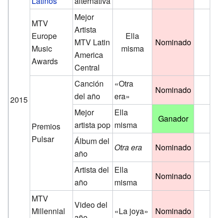
Latinos
alternativa
Mejor
MTV
Artista
Europe
Ella
MTV Latin
Nominado
Music
misma
America
Awards
Central
Canción
«Otra
Nominado
del año
era»
2015
Mejor
Ella
Ganador
artista pop
misma
Premios
Pulsar
Álbum del
Otra era
Nominado
año
Artista del
Ella
Nominado
año
misma
MTV
Video del
Millennial
«La joya»
Nominado
año