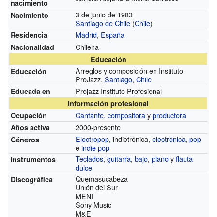
nacimiento
3 de junio de 1983
Nacimiento
Santiago de Chile
(
Chile
)
Madrid
,
España
Residencia
Chilena
Nacionalidad
Educación
Arreglos y composición en Instituto
Educación
ProJazz,
Santiago, Chile
Projazz Instituto Profesional
Educada en
Información profesional
Cantante
,
compositora
y
productora
Ocupación
2000-presente
Años activa
Electropop
, indietrónica,
electrónica
,
pop
Géneros
e
indie pop
Teclados
,
guitarra
,
bajo
,
piano
y
flauta
Instrumentos
dulce
Quemasucabeza
Discográfica
Unión del Sur
MENI
Sony Music
M&E